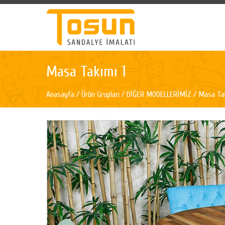
Masa Takımı 1
Anasayfa
/
Ürün Grupları
/
DİĞER MODELLERİMİZ
/ Masa Tak